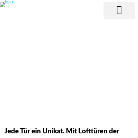
Fenster & Türen Al
Überdachung & Besc
Jede Tür ein Unikat. Mit Lofttüren der