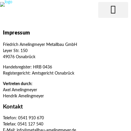
Fenster & Türen Al
Überdachung & Besc
Impressum
Friedrich Amelingmeyer Metallbau GmbH
Leyer Str. 150
49076 Osnabrück
Handelsregister: HRB 0436
Registergericht: Amtsgericht Osnabrück
Vertreten durch:
Axel Amelingmeyer
Hendrik Amelingmeyer
Kontakt
Telefon: 0541 910 670
Telefax: 0541 127 540
E-Mail: info@metallbau-amelingmeyer.de